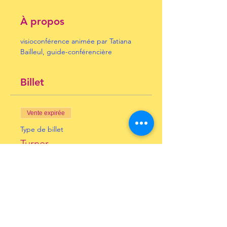
À propos
visioconférence animée par Tatiana 
Bailleul, guide-conférencière
Billet
Vente expirée
Type de billet
Turner
Prix
10,00 €
+ 0,25 € de frais de billetterie