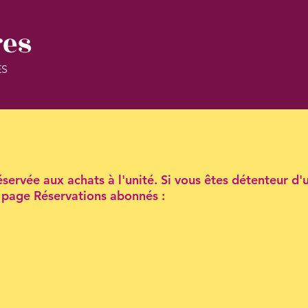
res
ES
servée aux achats à l'unité. Si vous êtes détenteur d'
la page Réservations abonnés :