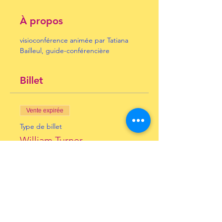
À propos
visioconférence animée par Tatiana 
Bailleul, guide-conférencière
Billet
Vente expirée
Type de billet
William Turner
Prix
10,00 €
+ 0,25 € de frais de billetterie