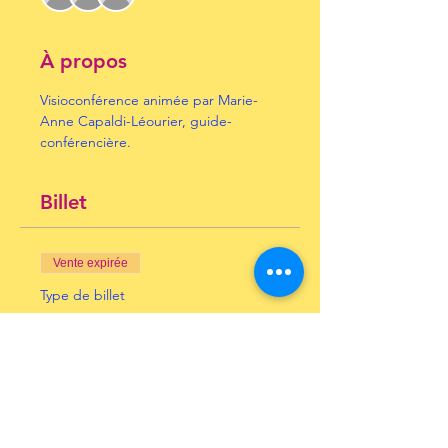
À propos
Visioconférence animée par Marie-
Anne Capaldi-Léourier, guide-
conférencière.
Billet
Vente expirée
Type de billet
le cubisme
Prix
10,00 €
+ 0,25 € de frais de billetterie