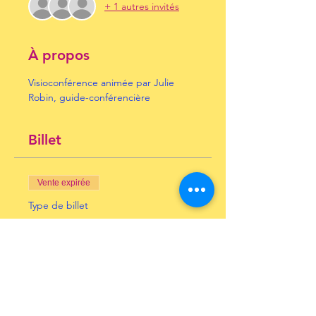
+ 1 autres invités
À propos
Visioconférence animée par Julie 
Robin, guide-conférencière
Billet
Vente expirée
Type de billet
histoire de la porcelaine
Prix
10,00 €
+ 0,25 € de frais de billetterie