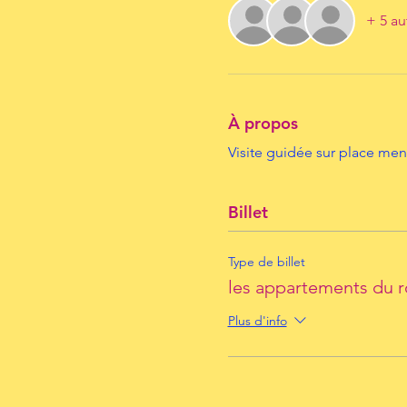
+ 5 au
À propos
Visite guidée sur place mené
Billet
Type de billet
les appartements du r
Plus d'info