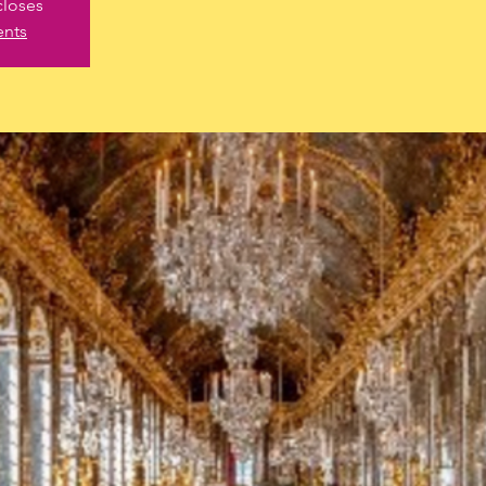
closes
ents