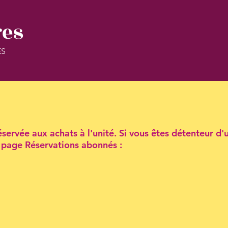
res
ES
servée aux achats à l'unité. Si vous êtes détenteur d'
la page Réservations abonnés :