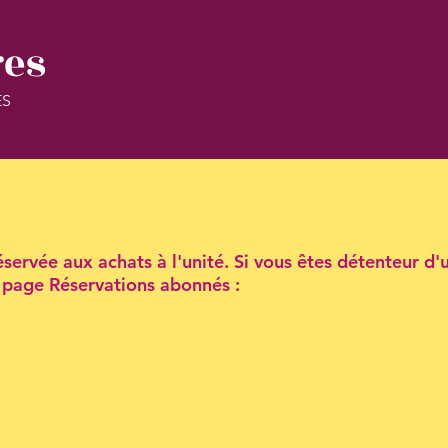
res
ES
servée aux achats à l'unité. Si vous êtes détenteur d'
la page Réservations abonnés :