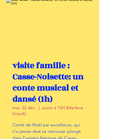
visite famille :
Casse-Noisette: un
conte musical et
dansé (1h)
mar. 22 déc.
  |  
zoom à 15H (Marlène
Groult)
Conte de Noël par excellence, qui
n’a jamais rêvé se retrouver plongé
dans l’univers féérique de Casse-