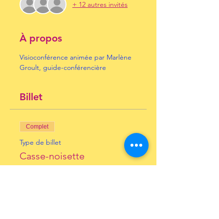
+ 12 autres invités
À propos
Visioconférence animée par Marlène 
Groult, guide-conférencière
Billet
Complet
Type de billet
Casse-noisette
Prix
10,00 €
+ 0,25 € de frais de billetterie