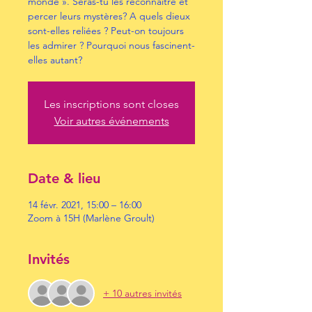
monde ». Seras-tu les reconnaître et
percer leurs mystères? A quels dieux
sont-elles reliées ? Peut-on toujours
les admirer ? Pourquoi nous fascinent-
elles autant?
Les inscriptions sont closes
Voir autres événements
Date & lieu
14 févr. 2021, 15:00 – 16:00
Zoom à 15H (Marlène Groult)
Invités
+ 10 autres invités