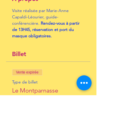
Visite réalisée par Marie-Anne 
Capaldi-Léourier, guide-
conférencière. 
Rendez-vous à partir 
de 13H45, réservation et port du 
masque obligatoires.
Billet
Vente expirée
Type de billet
Le Montparnasse
d’Hemingway
Prix
17,00 €
+ 0,43 € de frais de billetterie