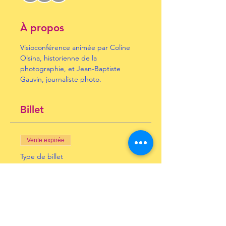
À propos
Visioconférence animée par Coline 
Olsina, historienne de la 
photographie, et Jean-Baptiste 
Gauvin, journaliste photo.
Billet
Vente expirée
Type de billet
Walker Evans
Prix
10,00 €
+ 0,25 € de frais de billetterie