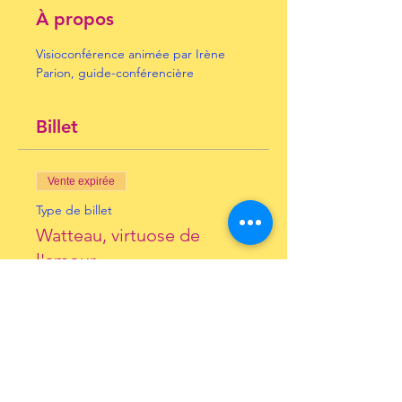
À propos
Visioconférence animée par Irène 
Parion, guide-conférencière
Billet
Vente expirée
Type de billet
Watteau, virtuose de
l'amour
Prix
10,00 €
+ 0,25 € de frais de billetterie