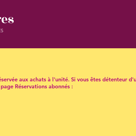
res
ES
servée aux achats à l'unité. Si vous êtes détenteur d'
la page Réservations abonnés :