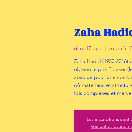
Zaha Hadi
dim. 17 oct.
  |  
zoom à 18
Zaha Hadid (1950-2016) e
obtenu le prix Pritzker 
absolue pour une combat
où matériaux et structur
fois complexes et mervei
Les inscriptions sont 
Voir autres événem