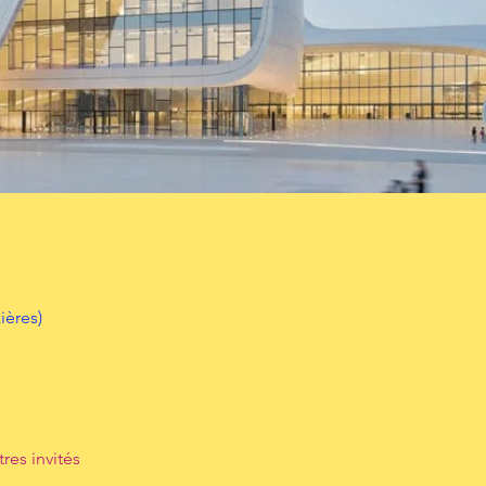
ières)
tres invités