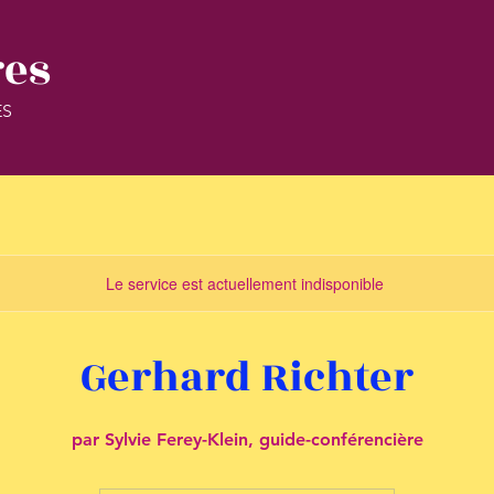
res
ES
Le service est actuellement indisponible
Gerhard Richter
par Sylvie Ferey-Klein, guide-conférencière