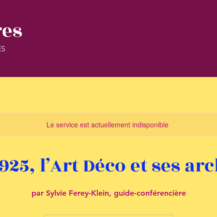
res
ES
Le service est actuellement indisponible
925, l’Art Déco et ses ar
par Sylvie Ferey-Klein, guide-conférencière