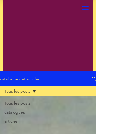
catalogues et articles
Tous les posts
Tous les posts
catalogues
articles